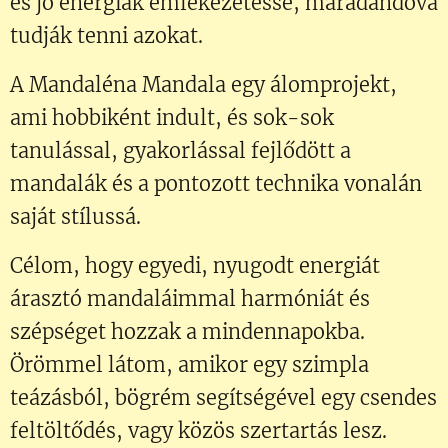
és jó energiák emlékezetessé, maradandóvá
tudják tenni azokat.
A Mandaléna Mandala egy álomprojekt,
ami hobbiként indult, és sok-sok
tanulással, gyakorlással fejlődött a
mandalák és a pontozott technika vonalán
saját stílussá.
Célom, hogy egyedi, nyugodt energiát
árasztó mandaláimmal harmóniát és
szépséget hozzak a mindennapokba.
Örömmel látom, amikor egy szimpla
teázásból, bögrém segítségével egy csendes
feltöltődés, vagy közös szertartás lesz.