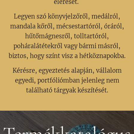
elérését.
Legyen szó könyvjelzőről, medálról,
mandala kőről, mécsestartóról, óráról,
hűtőmágnesről, tolltartóról,
poháralátétekről vagy bármi másról,
biztos, hogy színt visz a hétköznapokba.
Kérésre, egyeztetés alapján, vállalom
egyedi, portfóliómban jelenleg nem
található tárgyak készítését.
Termékkatalógus