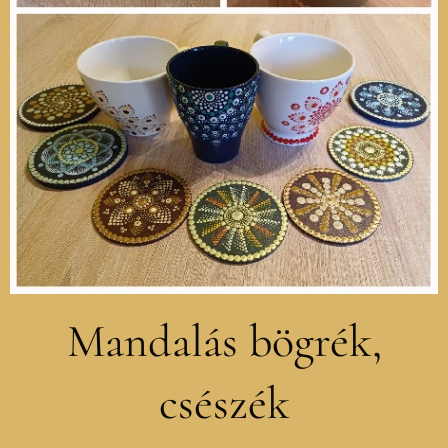
Mandalás bögrék,
csészék