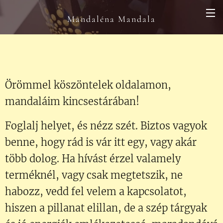
Mandaléna Mandala
Örömmel köszöntelek oldalamon,
mandaláim kincsestárában!
Foglalj helyet, és nézz szét. Biztos vagyok
benne, hogy rád is vár itt egy, vagy akár
több dolog. Ha hívást érzel valamely
terméknél, vagy csak megtetszik, ne
habozz, vedd fel velem a kapcsolatot,
hiszen a pillanat elillan, de a szép tárgyak